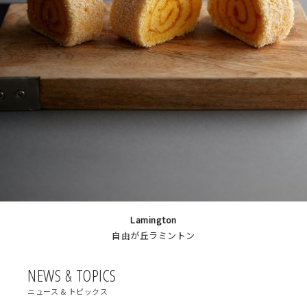
JIYUGAOKA ROLLYA
JIYUGAOKA ROLLYA
JIYUGAOKA ROLLYA
MOCHI ROLLYA
Lemon Cake
Lemon Cake
Lamington
自由が丘ロール屋 公式サイト
自由が丘ラミントン
レモンケーキ
NEWS & TOPICS
ニュース & トピックス